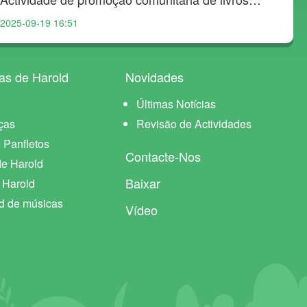
ilustrados de vida saudável
il
2025-09-19 16:51
20
as de Harold
Novidades
Últimas Notícias
ças
Revisão de Actividades
 Panfletos
Contacte-Nos
de Harold
Baixar
e Harold
d de músicas
Vídeo