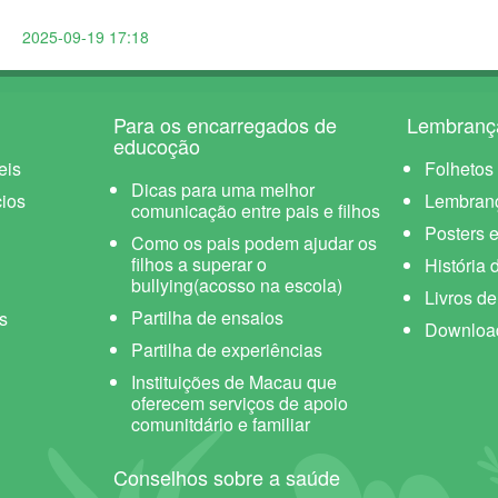
2025-09-19 17:18
Para os encarregados de
Lembranç
educoção
eis
Folhetos
Dicas para uma melhor
ios
Lembran
comunicação entre pais e filhos
Posters e
Como os pais podem ajudar os
filhos a superar o
História 
bullying(acosso na escola)
Livros d
Partilha de ensaios
s
Downloa
Partilha de experiências
Instituições de Macau que
oferecem serviços de apoio
comunitdário e familiar
Conselhos sobre a saúde