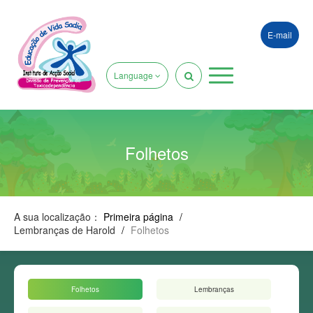
E-mail
Language
Folhetos
A sua localização：
Primeira página
/
Lembranças de Harold
/
Folhetos
Folhetos
Lembranças