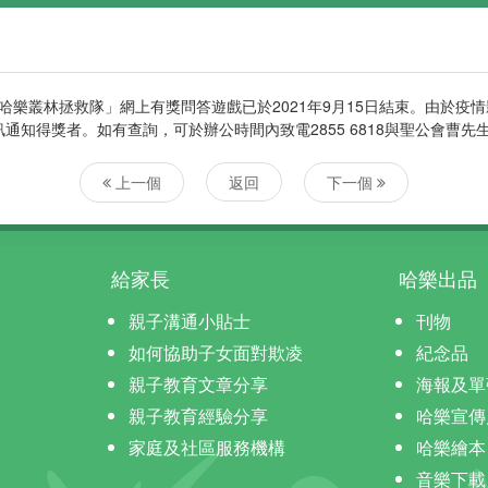
樂叢林拯救隊」網上有獎問答遊戲已於2021年9月15日結束。由於疫
訊通知得獎者。如有查詢，可於辦公時間內致電2855 6818與聖公會曹先
上一個
返回
下一個
給家長
哈樂出品
親子溝通小貼士
刊物
如何協助子女面對欺凌
紀念品
親子教育文章分享
海報及單
親子教育經驗分享
哈樂宣傳
家庭及社區服務機構
哈樂繪本
音樂下載