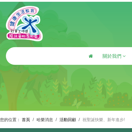
關於我們
您的位置：
首頁
/
哈樂消息
/
活動回顧
/
祝聖誕快樂、新年進步!