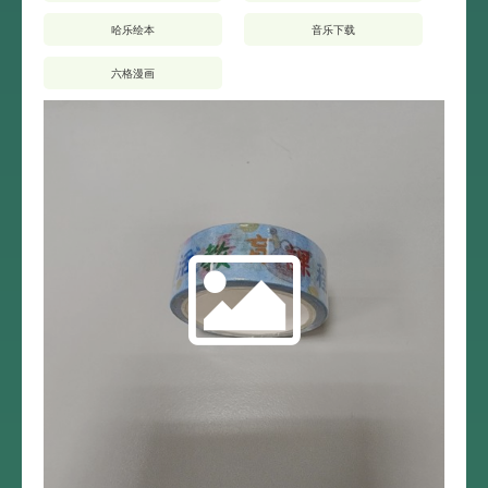
哈乐绘本
音乐下载
六格漫画