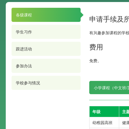
各级课程
申请手续及
学生习作
有兴趣参加课程的学
费用
跟进活动
免费。
参加办法
学校参与情况
小学课程（中文班/
年级
主
幼稚园高班
健