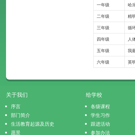
一年级
哈
二年级
精
三年级
循
四年级
人
五年级
我
六年级
英
关于我们
给学校
序言
各级课程
部门简介
学生习作
生活教育起源及历史
跟进活动
愿景
参加办法