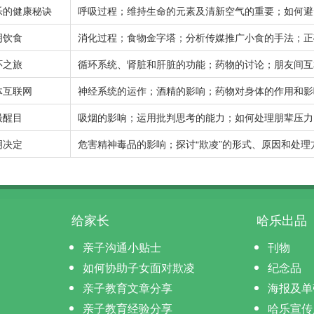
乐的健康秘诀
呼吸过程；维持生命的元素及清新空气的重要；如何避
明饮食
消化过程；食物金字塔；分析传媒推广小食的手法；正
环之旅
循环系统、肾脏和肝脏的功能；药物的讨论；朋友间互
体互联网
神经系统的运作；酒精的影响；药物对身体的作用和影
最醒目
吸烟的影响；运用批判思考的能力；如何处理朋辈压力
明决定
危害精神毒品的影响；探讨“欺凌”的形式、原因和处
给家长
哈乐出品
亲子沟通小贴士
刊物
如何协助子女面对欺凌
纪念品
亲子教育文章分享
海报及单
亲子教育经验分享
哈乐宣传