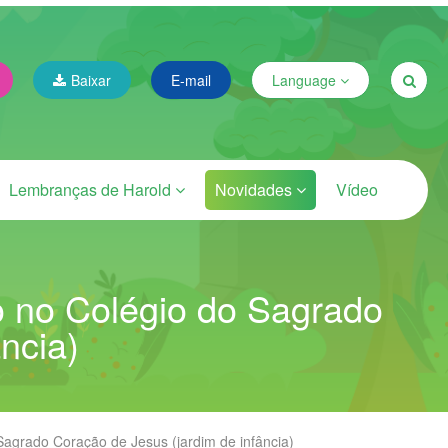
Baixar
E-mail
Language
Lembranças de Harold
Novidades
Vídeo
ão no Colégio do Sagrado
ncia)
Sagrado Coração de Jesus (jardim de infância)