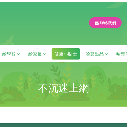
聯絡我們
給學校
給家長
健康小貼士
哈樂出品
哈樂
不沉迷上網