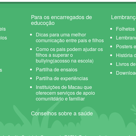
Para os encarregados de
Lembranç
educoção
eis
Folhetos
Dicas para uma melhor
ios
Lembran
comunicação entre pais e filhos
Posters e
Como os pais podem ajudar os
filhos a superar o
História 
bullying(acosso na escola)
Livros d
Partilha de ensaios
s
Downloa
Partilha de experiências
Instituições de Macau que
oferecem serviços de apoio
comunitdário e familiar
Conselhos sobre a saúde